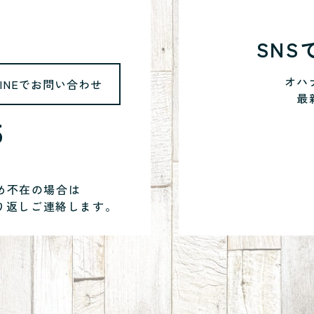
SN
オハ
LINEでお問い合わせ
最
5
め不在の場合は
り返しご連絡します。