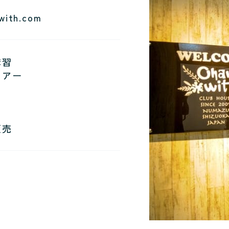
with.com
講習
ツアー
販売