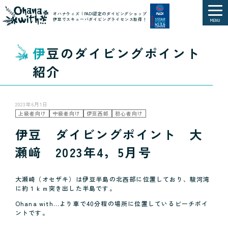
オハナウィズ｜PADI認定のダイビングショップ
伊豆でスキューバダイビングライセンス取得！
MENU
伊豆のダイビングポイント
紹介
2023年6月1日
上級者向け
中級者向け
伊豆西部
初心者向け
伊豆 ダイビングポイント 大
瀬﨑 2023年4，5月号
大瀬崎（オセザキ）は伊豆半島の北西部に位置しており、駿河湾
に約１ｋｍ突き出した半島です。
Ohana with…より車で40分程の場所に位置しているビーチポイ
ントです。