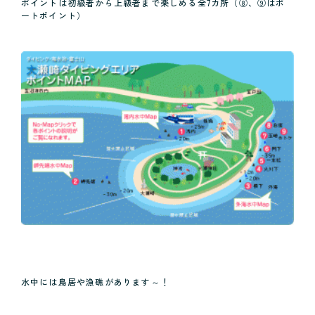
ポイントは初級者から上級者まで楽しめる全7カ所（⑧、⑨はボ
ートポイント）
水中には鳥居や漁礁があります～！