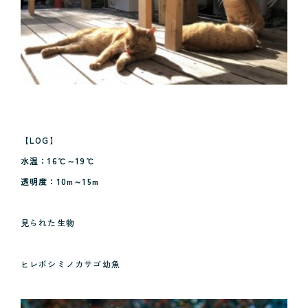
【LOG】
水温：16℃～19℃
透明度：10m～15m
見られた生物
ヒレボシミノカサゴ幼魚