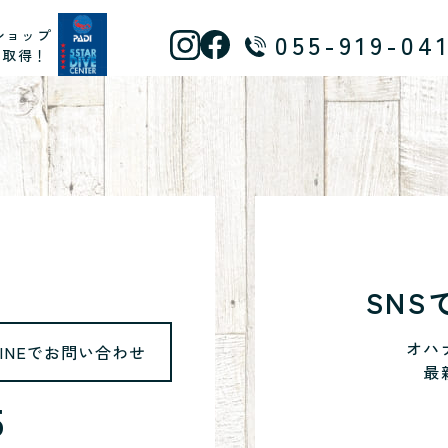
ショップ
055-919-04
ス取得！
SN
オハ
LINEでお問い合わせ
最
5