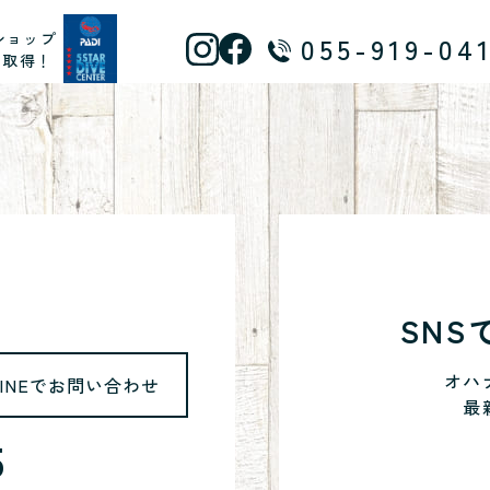
ショップ
055-919-04
ス取得！
SN
オハ
LINEでお問い合わせ
最
5