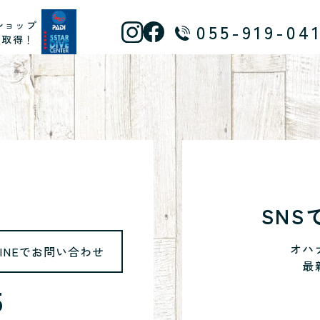
ショップ
055-919-04
ス取得！
SN
オハ
LINEでお問い合わせ
最
5