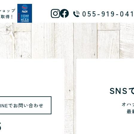
ショップ
055-919-04
ス取得！
SN
オハ
LINEでお問い合わせ
最
5