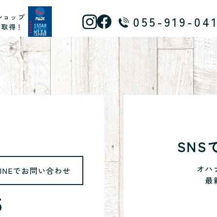
ショップ
055-919-04
ス取得！
SN
オハ
LINEでお問い合わせ
最
5