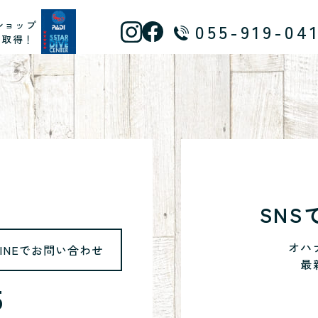
ショップ
055-919-04
ス取得！
SN
オハ
LINEでお問い合わせ
最
5