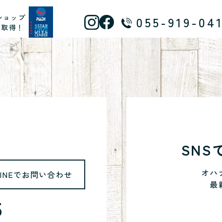
ショップ
055-919-04
ス取得！
SN
オハ
LINEでお問い合わせ
最
5