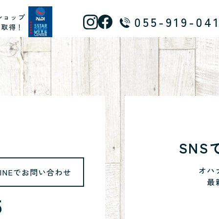
ショップ
055-919-04
ス取得！
SN
オハ
LINEでお問い合わせ
最
5