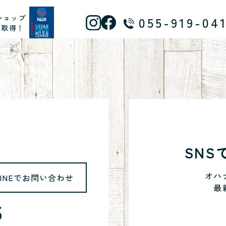
ショップ
055-919-04
ス取得！
SN
オハ
LINEでお問い合わせ
最
5