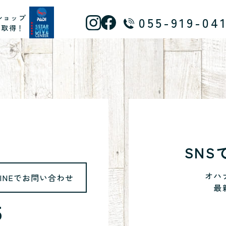
ショップ
055-919-04
ス取得！
SN
オハ
LINEでお問い合わせ
最
5