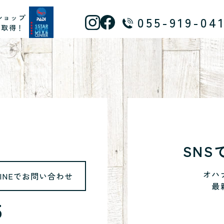
ショップ
055-919-04
ス取得！
SN
オハ
LINEでお問い合わせ
最
5