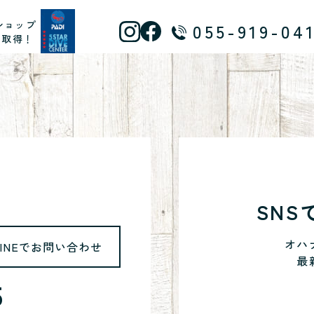
ショップ
055-919-04
ス取得！
SN
オハ
LINEでお問い合わせ
最
5