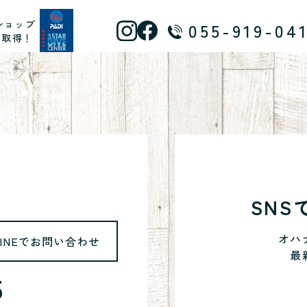
ショップ
055-919-04
ス取得！
SN
オハ
LINEでお問い合わせ
最
5