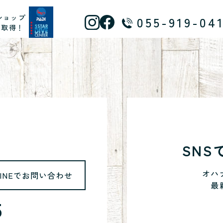
ショップ
055-919-04
ス取得！
SN
オハ
LINEでお問い合わせ
最
5