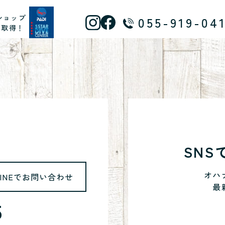
ショップ
055-919-04
ス取得！
SN
オハ
LINEでお問い合わせ
最
5