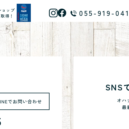
ショップ
055-919-04
ス取得！
SN
オハ
LINEでお問い合わせ
最
5