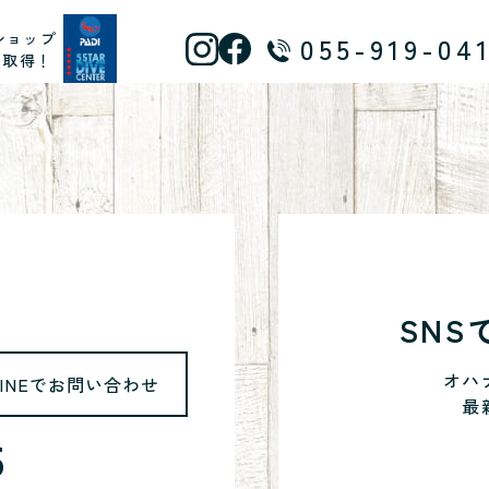
ショップ
055-919-04
ス取得！
SN
オハ
LINEでお問い合わせ
最
5