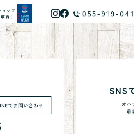
ショップ
055-919-04
ス取得！
SN
オハ
LINEでお問い合わせ
最
5