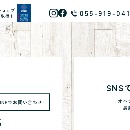
ショップ
055-919-04
ス取得！
SN
オハ
LINEでお問い合わせ
最
5