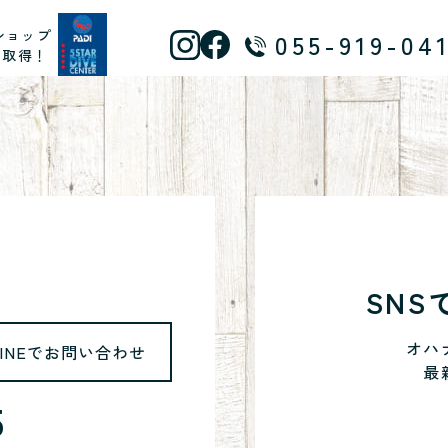
ショップ
055-919-04
ス取得！
SN
オハ
LINEでお問い合わせ
最
5