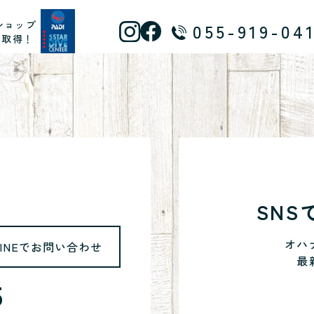
ショップ
055-919-04
ス取得！
SN
オハ
LINEでお問い合わせ
最
5