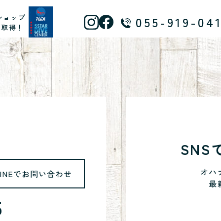
ショップ
055-919-04
ス取得！
SN
オハ
LINEでお問い合わせ
最
5