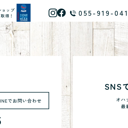
ショップ
055-919-04
ス取得！
SN
オハ
LINEでお問い合わせ
最
5