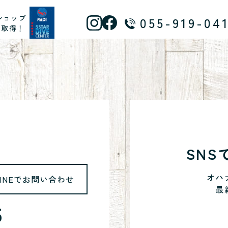
ショップ
055-919-04
ス取得！
SN
オハ
LINEでお問い合わせ
最
5