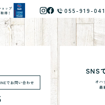
ショップ
055-919-04
ス取得！
SN
オハ
LINEでお問い合わせ
最
5