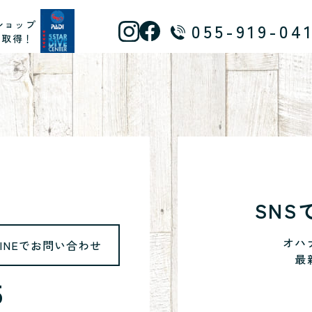
ショップ
055-919-04
ス取得！
SN
オハ
LINEでお問い合わせ
最
5