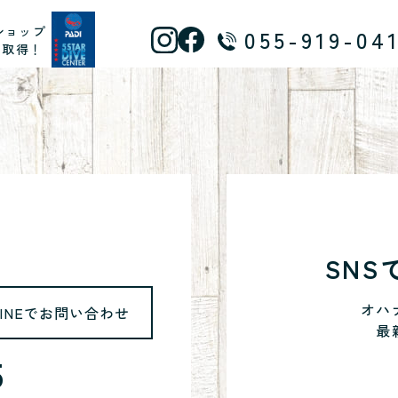
ショップ
055-919-04
ス取得！
SN
オハ
LINEでお問い合わせ
最
5