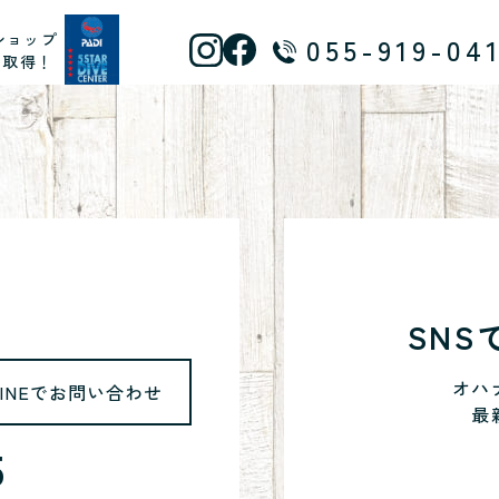
ショップ
055-919-04
ス取得！
SN
オハ
LINEでお問い合わせ
最
5