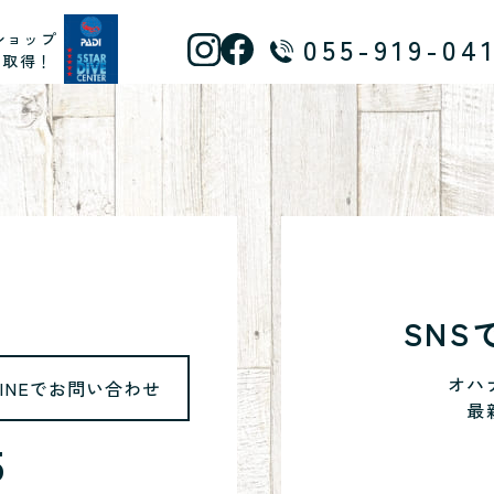
ショップ
055-919-04
ス取得！
SN
オハ
LINEでお問い合わせ
最
5