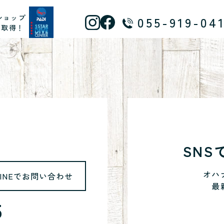
ショップ
055-919-04
ス取得！
SN
オハ
LINEでお問い合わせ
最
5