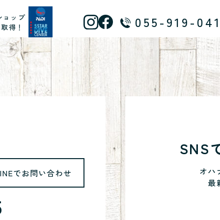
ショップ
055-919-04
ス取得！
SN
オハ
LINEでお問い合わせ
最
5