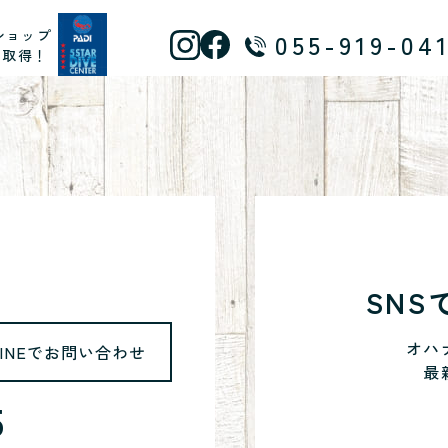
ショップ
055-919-04
ス取得！
SN
オハ
LINEでお問い合わせ
最
5