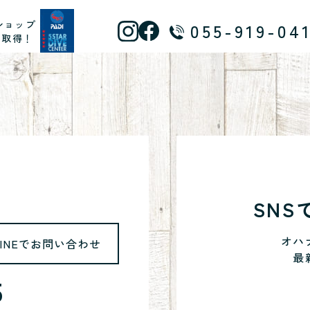
ショップ
055-919-04
ス取得！
SN
オハ
LINEでお問い合わせ
最
5